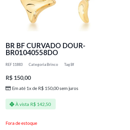
BR BF CURVADO DOUR-
BR01040558DO
REF
11883
Categoria
Brinco
Tag
Bf
R$
150,00
Em até 1x de
R$
150,00
sem juros
À vista
R$
142,50
Fora de estoque