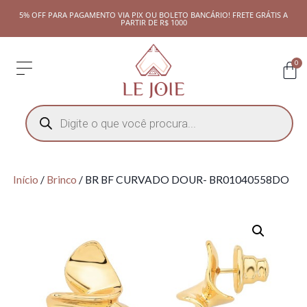
5% OFF PARA PAGAMENTO VIA PIX OU BOLETO BANCÁRIO! FRETE GRÁTIS A
PARTIR DE R$ 1000
0
Início
/
Brinco
/ BR BF CURVADO DOUR- BR01040558DO