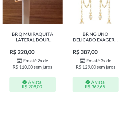
BR Q MUIRAQUITA
BR NG UNO
LATERAL DOUR
DELICADO EXAGERO
LR001
DOU/PERO 1785611F
R$
220,00
R$
387,00
Em até 2x de
Em até 3x de
R$
110,00
sem juros
R$
129,00
sem juros
À vista
À vista
R$
209,00
R$
367,65