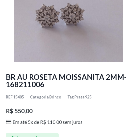
BR AU ROSETA MOISSANITA 2MM-
168211006
REF
15405
Categoria
Brinco
Tag
Prata 925
R$
550,00
Em até 5x de
R$
110,00
sem juros