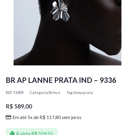
BR AP LANNE PRATA IND – 9336
REF
11409
Categoria
Brinco
Tag
Anna prata
R$
589,00
Em até 5x de
R$
117,80
sem juros
À vista
R$
559,55