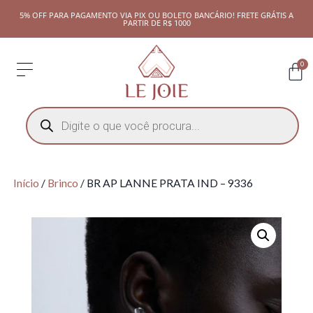
5% OFF PARA PAGAMENTO VIA PIX OU BOLETO BANCÁRIO! FRETE GRÁTIS A
PARTIR DE R$ 1000
0
Início
/
Brinco
/ BR AP LANNE PRATA IND – 9336