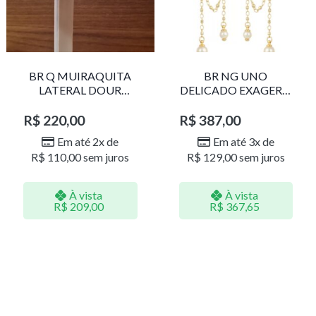
BR Q MUIRAQUITA
BR NG UNO
LATERAL DOUR
DELICADO EXAGERO
LR001
DOU/PERO 1785611F
R$
220,00
R$
387,00
Em até 2x de
Em até 3x de
R$
110,00
sem juros
R$
129,00
sem juros
À vista
À vista
R$
209,00
R$
367,65