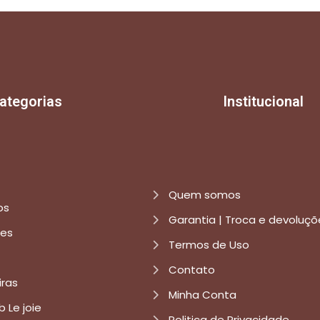
ategorias
Institucional
Quem somos
os
Garantia | Troca e devoluçõ
res
Termos de Uso
Contato
iras
Minha Conta
b Le joie
Politica de Privacidade