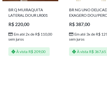
BR Q MUIRAQUITA
BR NG UNO DELICA
LATERAL DOUR LR001
EXAGERO DOU/PER
1785611F
R$
220,00
R$
387,00
Em até 2x de
R$
110,00
Em até 3x de
R$
129
sem juros
sem juros
À vista
R$
209,00
À vista
R$
367,65