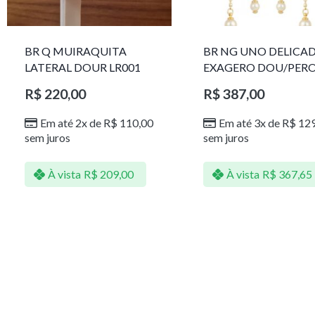
BR Q MUIRAQUITA
BR NG UNO DELICA
LATERAL DOUR LR001
EXAGERO DOU/PER
1785611F
R$
220,00
R$
387,00
Em até 2x de
R$
110,00
Em até 3x de
R$
129
sem juros
sem juros
À vista
R$
209,00
À vista
R$
367,65