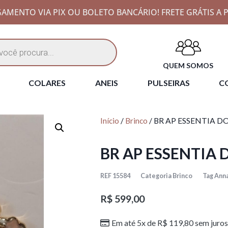
AMENTO VIA PIX OU BOLETO BANCÁRIO! FRETE GRÁTIS A P
QUEM SOMOS
COLARES
ANEIS
PULSEIRAS
CO
Início
/
Brinco
/ BR AP ESSENTIA 
BR AP ESSENTIA
REF
15584
Categoria
Brinco
Tag
Anna
R$
599,00
Em até 5x de
R$
119,80
sem juros