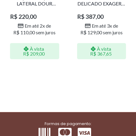
LATERAL DOUR
DELICADO EXAGERO
LR001
DOU/PERO 1785611F
R$
220,00
R$
387,00
Em até 2x de
Em até 3x de
R$
110,00
sem juros
R$
129,00
sem juros
À vista
À vista
R$
209,00
R$
367,65
Formas de pagamento: