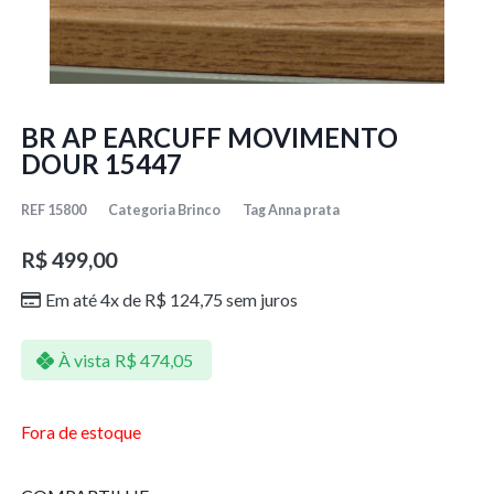
BR AP EARCUFF MOVIMENTO
DOUR 15447
REF
15800
Categoria
Brinco
Tag
Anna prata
R$
499,00
Em até 4x de
R$
124,75
sem juros
À vista
R$
474,05
Fora de estoque