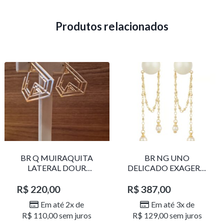
Produtos relacionados
BR Q MUIRAQUITA
BR NG UNO
LATERAL DOUR
DELICADO EXAGERO
LR001
DOU/PERO 1785611F
R$
220,00
R$
387,00
Em até 2x de
Em até 3x de
R$
110,00
sem juros
R$
129,00
sem juros