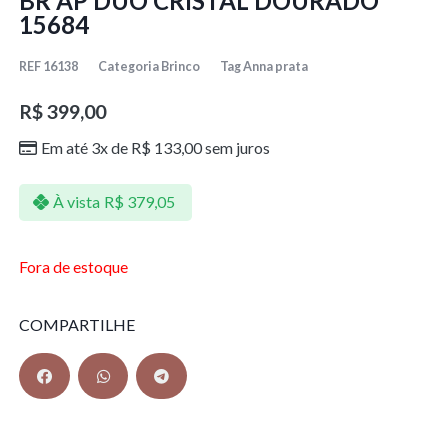
BR AP DUO CRISTAL DOURADO
15684
REF
16138
Categoria
Brinco
Tag
Anna prata
R$
399,00
Em até 3x de
R$
133,00
sem juros
À vista
R$
379,05
Fora de estoque
COMPARTILHE