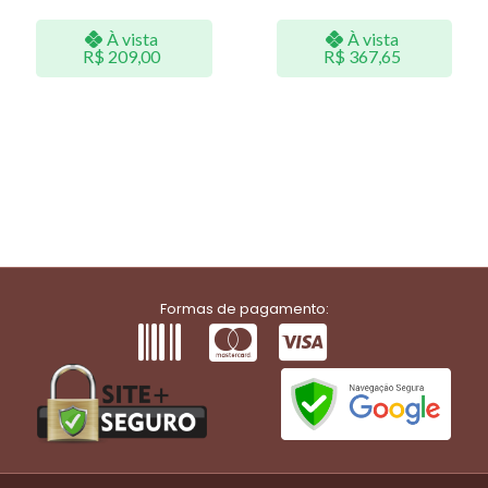
À vista
À vista
R$
209,00
R$
367,65
Formas de pagamento: