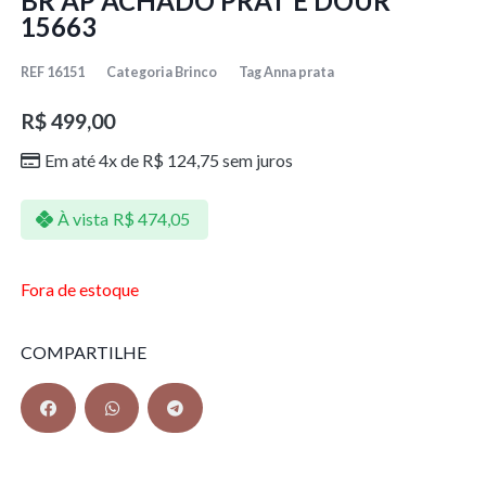
BR AP ACHADO PRAT E DOUR
15663
REF
16151
Categoria
Brinco
Tag
Anna prata
R$
499,00
Em até 4x de
R$
124,75
sem juros
À vista
R$
474,05
Fora de estoque
COMPARTILHE