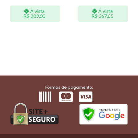
À vista
À vista
R$
209,00
R$
367,65
Formas de pagamento: