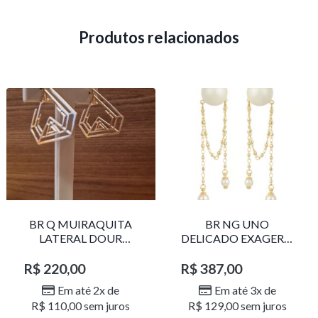
Produtos relacionados
BR Q MUIRAQUITA
BR NG UNO
LATERAL DOUR
DELICADO EXAGERO
LR001
DOU/PERO 1785611F
R$
220,00
R$
387,00
Em até 2x de
Em até 3x de
R$
110,00
sem juros
R$
129,00
sem juros