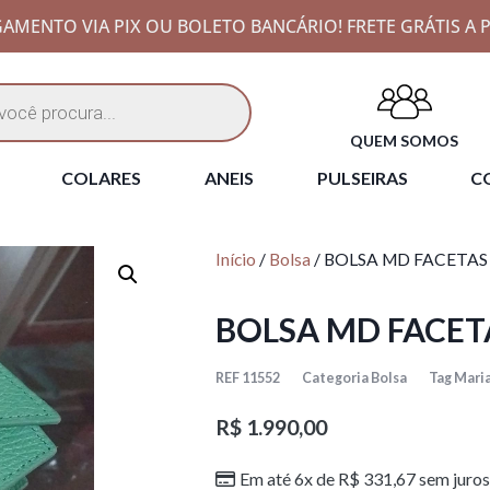
AMENTO VIA PIX OU BOLETO BANCÁRIO! FRETE GRÁTIS A P
QUEM SOMOS
COLARES
ANEIS
PULSEIRAS
CO
Início
/
Bolsa
/ BOLSA MD FACETAS
BOLSA MD FACET
REF
11552
Categoria
Bolsa
Tag
Maria
R$
1.990,00
Em até 6x de
R$
331,67
sem juros