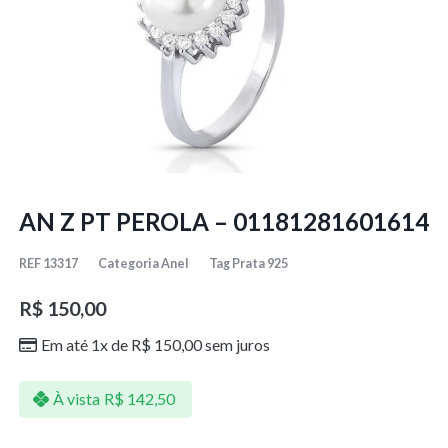
AN Z PT PEROLA – 01181281601614
REF
13317
Categoria
Anel
Tag
Prata 925
R$
150,00
Em até 1x de
R$
150,00
sem juros
À vista
R$
142,50