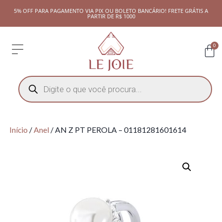
5% OFF PARA PAGAMENTO VIA PIX OU BOLETO BANCÁRIO! FRETE GRÁTIS A
PARTIR DE R$ 1000
0
Início
/
Anel
/ AN Z PT PEROLA – 01181281601614