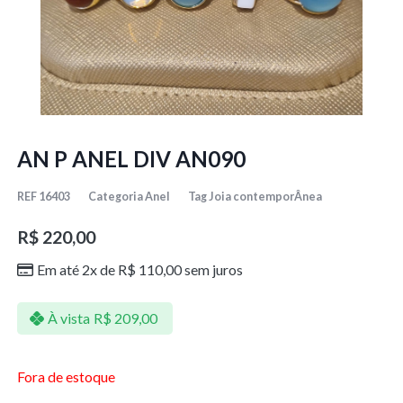
AN P ANEL DIV AN090
REF
16403
Categoria
Anel
Tag
Joia contemporÂnea
R$
220,00
Em até 2x de
R$
110,00
sem juros
À vista
R$
209,00
Fora de estoque