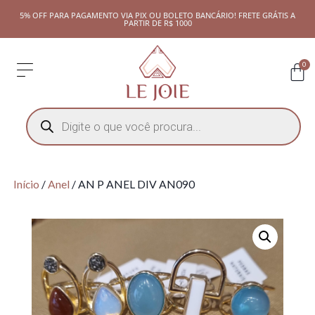
5% OFF PARA PAGAMENTO VIA PIX OU BOLETO BANCÁRIO! FRETE GRÁTIS A
PARTIR DE R$ 1000
0
Início
/
Anel
/ AN P ANEL DIV AN090