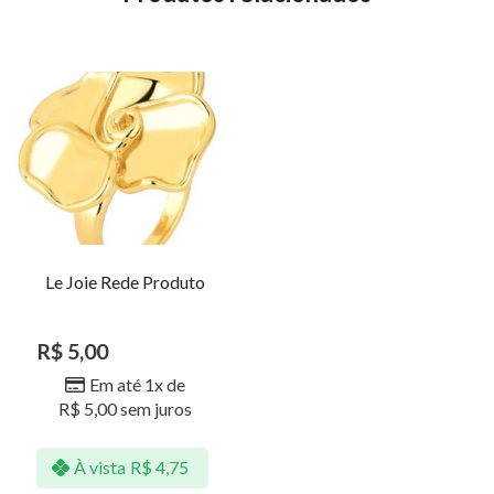
Le Joie Rede Produto
R$
5,00
Em até 1x de
R$
5,00
sem juros
À vista
R$
4,75