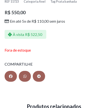
REF
11723
Categoria
Anel
Tag
Prata banhada
R$
550,00
Em até 5x de
R$
110,00
sem juros
À vista
R$
522,50
Fora de estoque
COMPARTILHE
Produtos relacionados