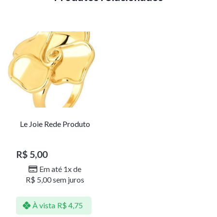
Le Joie Rede Produto
R$
5,00
Em até 1x de
R$
5,00
sem juros
À vista
R$
4,75