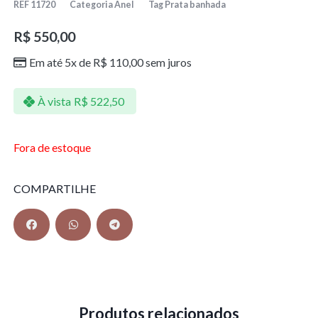
REF
11720
Categoria
Anel
Tag
Prata banhada
R$
550,00
Em até 5x de
R$
110,00
sem juros
À vista
R$
522,50
Fora de estoque
COMPARTILHE
Produtos relacionados