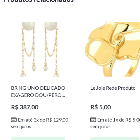
BR NG UNO DELICADO
Le Joie Rede Produto
EXAGERO DOU/PERO
1785611F
R$
387,00
R$
5,00
Em até 3x de
R$
129,00
Em até 1x de
R$
5,0
sem juros
sem juros