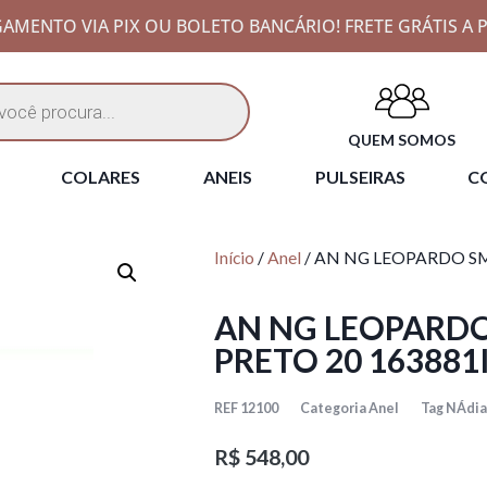
AMENTO VIA PIX OU BOLETO BANCÁRIO! FRETE GRÁTIS A P
QUEM SOMOS
COLARES
ANEIS
PULSEIRAS
CO
Início
/
Anel
/ AN NG LEOPARDO S
AN NG LEOPARD
PRETO 20 163881
REF
12100
Categoria
Anel
Tag
NÁdia
R$
548,00