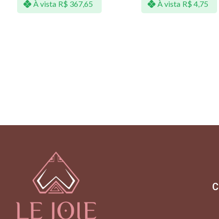
À vista
R$
367,65
À vista
R$
4,75
C