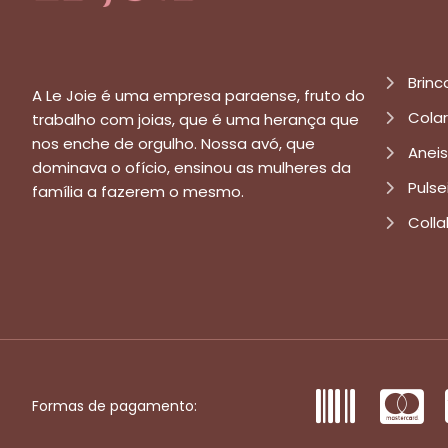
Brinc
A Le Joie é uma empresa paraense, fruto do
Cola
trabalho com joias, que é uma herança que
nos enche de orgulho. Nossa avó, que
Aneis
dominava o ofício, ensinou as mulheres da
Pulse
família a fazerem o mesmo.
Colla
Formas de pagamento: