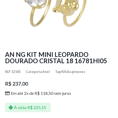
AN NG KIT MINI LEOPARDO
DOURADO CRISTAL 18 16781HI05
REF
12105
Categoria
Anel
Tag
NÁdia gimenes
R$
237,00
Em até 2x de
R$
118,50
sem juros
À vista
R$
225,15