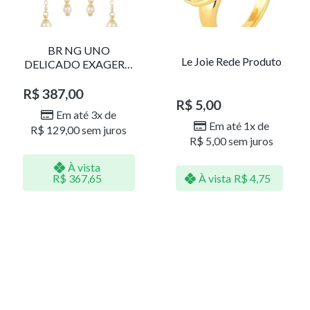
BR NG UNO
Le Joie Rede Produto
DELICADO EXAGERO
DOU/PERO 1785611F
R$
387,00
R$
5,00
Em até 3x de
Em até 1x de
R$
129,00
sem juros
R$
5,00
sem juros
À vista
R$
367,65
À vista
R$
4,75