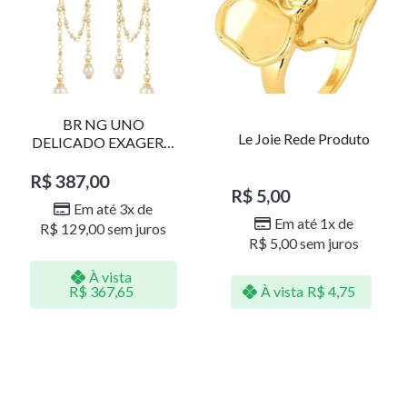
BR NG UNO
Le Joie Rede Produto
DELICADO EXAGERO
DOU/PERO 1785611F
R$
387,00
R$
5,00
Em até 3x de
Em até 1x de
R$
129,00
sem juros
R$
5,00
sem juros
À vista
R$
367,65
À vista
R$
4,75