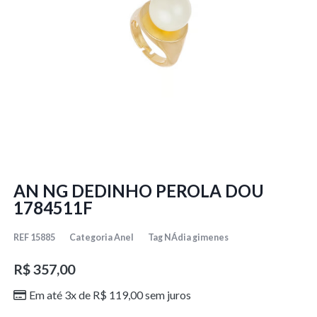
AN NG DEDINHO PEROLA DOU
1784511F
REF
15885
Categoria
Anel
Tag
NÁdia gimenes
R$
357,00
Em até 3x de
R$
119,00
sem juros