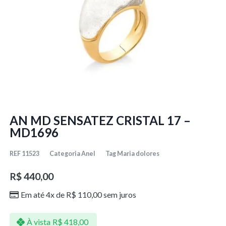
AN MD SENSATEZ CRISTAL 17 –
MD1696
REF
11523
Categoria
Anel
Tag
Maria dolores
R$
440,00
Em até 4x de
R$
110,00
sem juros
À vista
R$
418,00