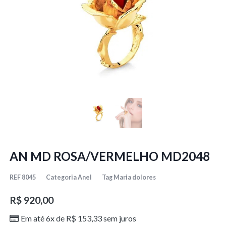
AN MD ROSA/VERMELHO MD2048
REF
8045
Categoria
Anel
Tag
Maria dolores
R$
920,00
Em até 6x de
R$
153,33
sem juros