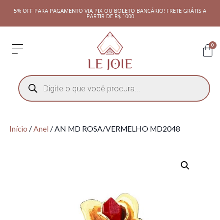
5% OFF PARA PAGAMENTO VIA PIX OU BOLETO BANCÁRIO! FRETE GRÁTIS A
PARTIR DE R$ 1000
0
Início
/
Anel
/ AN MD ROSA/VERMELHO MD2048