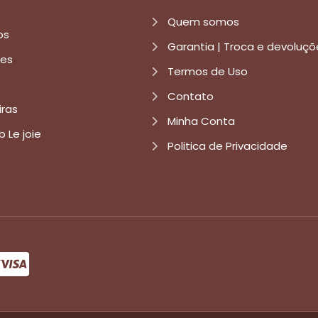
Quem somos
os
Garantia | Troca e devoluçõ
res
Termos de Uso
Contato
iras
Minha Conta
b Le joie
Politica de Privacidade
formas de pagamento