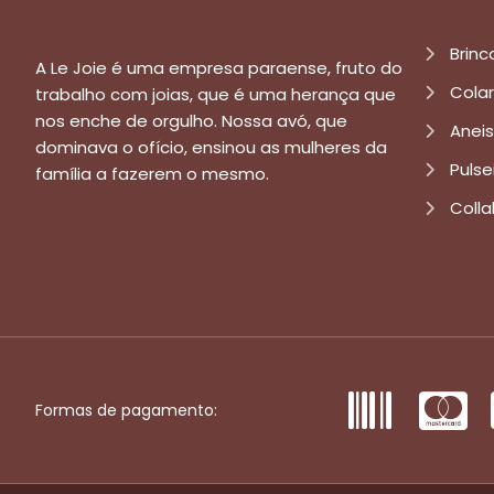
Brinc
A Le Joie é uma empresa paraense, fruto do
Cola
trabalho com joias, que é uma herança que
nos enche de orgulho. Nossa avó, que
Aneis
dominava o ofício, ensinou as mulheres da
Pulse
família a fazerem o mesmo.
Colla
Formas de pagamento: