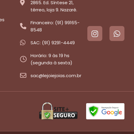
2865. Ed. Síntese 21,
térreo, loja 9. Nazaré.
es
Financeiro: (91) 99165-
8548
SAC: (91) 9291-4449
Horário: 9 às 19 hs
(segunda à sexta)
sac@lejoiejoias.com.br