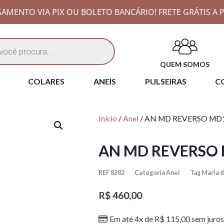
AMENTO VIA PIX OU BOLETO BANCÁRIO! FRETE GRÁTIS A P
QUEM SOMOS
COLARES
ANEIS
PULSEIRAS
CO
Início
/
Anel
/ AN MD REVERSO MD
AN MD REVERSO
REF
8282
Categoria
Anel
Tag
Maria 
R$
460,00
Em até 4x de
R$
115,00
sem juros