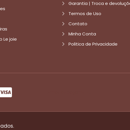
Garantia | Troca e devoluçõ
res
Termos de Uso
Contato
iras
Minha Conta
b Le joie
Politica de Privacidade
formas de pagamento
vados.