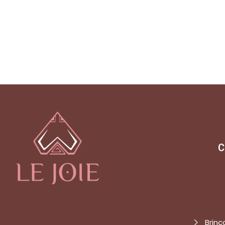
C
Brinc