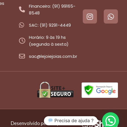
es
Financeiro: (91) 99165-
8548
SAC: (91) 9291-4449
Horário: 9 às 19 hs
(segunda à sexta)
sac@lejoiejoias.com.br
Precisa de ajuda ?
Desenvolvido pela empresa