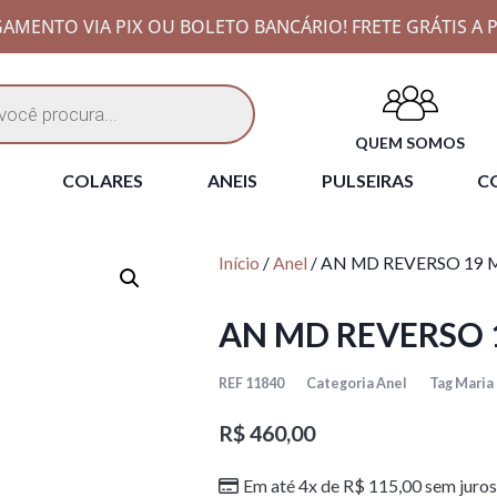
AMENTO VIA PIX OU BOLETO BANCÁRIO! FRETE GRÁTIS A P
QUEM SOMOS
COLARES
ANEIS
PULSEIRAS
CO
Início
/
Anel
/ AN MD REVERSO 19 
AN MD REVERSO 
REF
11840
Categoria
Anel
Tag
Maria
R$
460,00
Em até 4x de
R$
115,00
sem juros