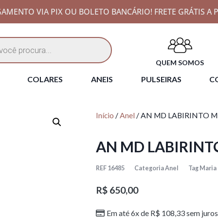
AMENTO VIA PIX OU BOLETO BANCÁRIO! FRETE GRÁTIS A P
QUEM SOMOS
COLARES
ANEIS
PULSEIRAS
CO
Início
/
Anel
/ AN MD LABIRINTO 
AN MD LABIRINT
REF
16485
Categoria
Anel
Tag
Maria
R$
650,00
Em até 6x de
R$
108,33
sem juros