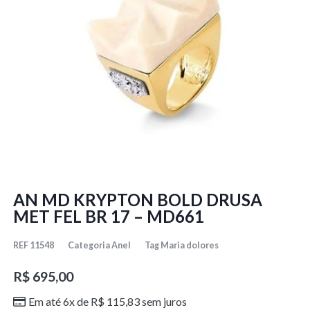
AN MD KRYPTON BOLD DRUSA
MET FEL BR 17 – MD661
REF
11548
Categoria
Anel
Tag
Maria dolores
R$
695,00
Em até 6x de
R$
115,83
sem juros