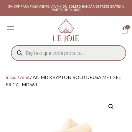
5% OFF PARA PAGAMENTO VIA PIX OU BOLETO BANCÁRIO! FRETE GRÁTIS A
PARTIR DE R$ 1000
0
Início
/
Anel
/ AN MD KRYPTON BOLD DRUSA MET FEL
BR 17 – MD661