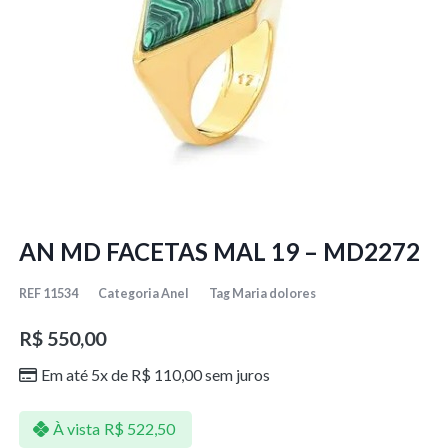
AN MD FACETAS MAL 19 – MD2272
REF
11534
Categoria
Anel
Tag
Maria dolores
R$
550,00
Em até 5x de
R$
110,00
sem juros
À vista
R$
522,50