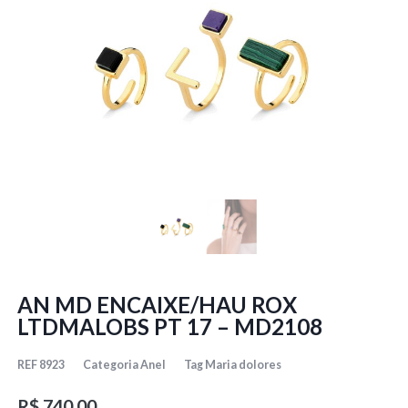
AN MD ENCAIXE/HAU ROX
LTDMALOBS PT 17 – MD2108
REF
8923
Categoria
Anel
Tag
Maria dolores
R$
740,00