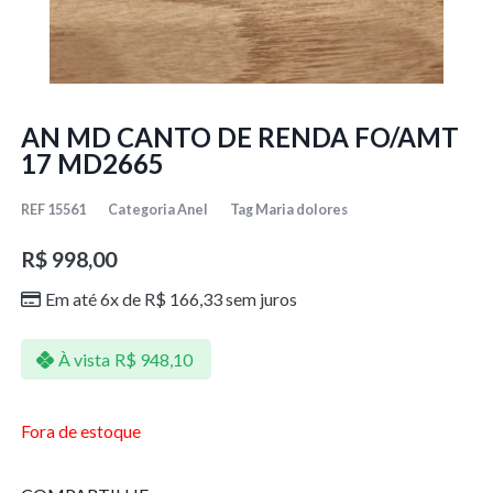
AN MD CANTO DE RENDA FO/AMT
17 MD2665
REF
15561
Categoria
Anel
Tag
Maria dolores
R$
998,00
Em até 6x de
R$
166,33
sem juros
À vista
R$
948,10
Fora de estoque