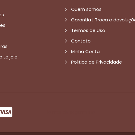
Quem somos
os
Garantia | Troca e devoluçõ
res
Termos de Uso
Contato
iras
Minha Conta
b Le joie
Politica de Privacidade
formas de pagamento