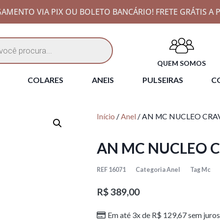
AMENTO VIA PIX OU BOLETO BANCÁRIO! FRETE GRÁTIS A P
QUEM SOMOS
COLARES
ANEIS
PULSEIRAS
CO
Início
/
Anel
/ AN MC NUCLEO CRAV
AN MC NUCLEO C
REF
16071
Categoria
Anel
Tag
Mc
R$
389,00
Em até 3x de
R$
129,67
sem juros