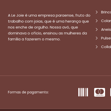
Brinc
A Le Joie é uma empresa paraense, fruto do
Cola
trabalho com joias, que é uma herança que
nos enche de orgulho. Nossa avó, que
Aneis
dominava o ofício, ensinou as mulheres da
Pulse
família a fazerem o mesmo.
Colla
Formas de pagamento: