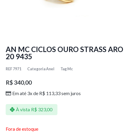
AN MC CICLOS OURO STRASS ARO
20 9435
REF
7971
Categoria
Anel
Tag
Mc
R$
340,00
Em até 3x de
R$
113,33
sem juros
À vista
R$
323,00
Fora de estoque