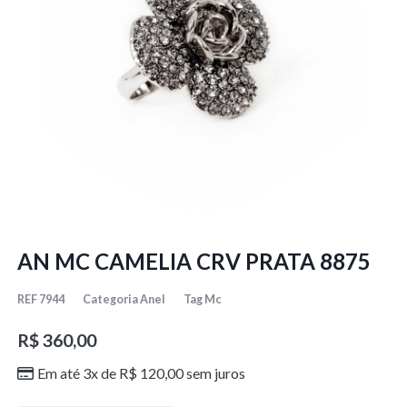
AN MC CAMELIA CRV PRATA 8875
REF
7944
Categoria
Anel
Tag
Mc
R$
360,00
Em até 3x de
R$
120,00
sem juros