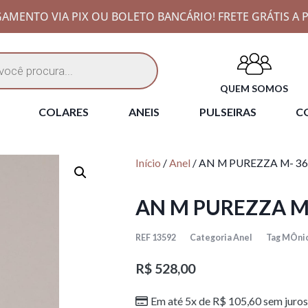
AMENTO VIA PIX OU BOLETO BANCÁRIO! FRETE GRÁTIS A P
QUEM SOMOS
COLARES
ANEIS
PULSEIRAS
CO
Início
/
Anel
/ AN M PUREZZA M- 3
AN M PUREZZA M
REF
13592
Categoria
Anel
Tag
MÔnic
R$
528,00
Em até 5x de
R$
105,60
sem juros