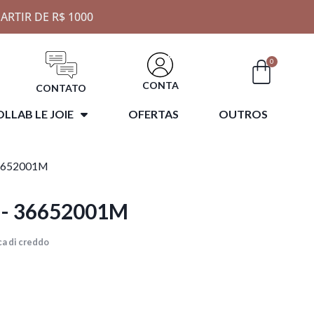
ARTIR DE R$ 1000
0
CONTA
CONTATO
LLAB LE JOIE
OFERTAS
OUTROS
6652001M
- 36652001M
a di creddo