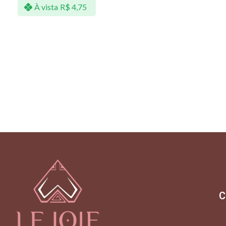
À vista
R$
4,75
C