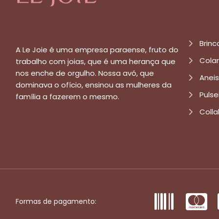
Brinc
A Le Joie é uma empresa paraense, fruto do
Cola
trabalho com joias, que é uma herança que
nos enche de orgulho. Nossa avó, que
Aneis
dominava o ofício, ensinou as mulheres da
Pulse
família a fazerem o mesmo.
Colla
Formas de pagamento: