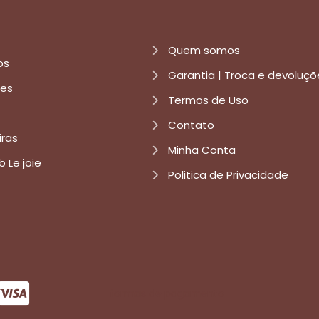
Quem somos
os
Garantia | Troca e devoluçõ
res
Termos de Uso
Contato
iras
Minha Conta
b Le joie
Politica de Privacidade
formas de pagamento