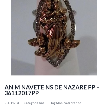
AN M NAVETE NS DE NAZARE PP –
36112017PP
REF
11703
Categoria
Anel
Tag
Monica di creddo