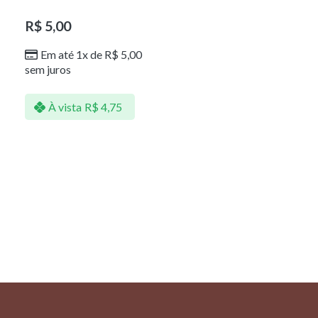
R$
5,00
Em até 1x de
R$
5,00
sem juros
À vista
R$
4,75