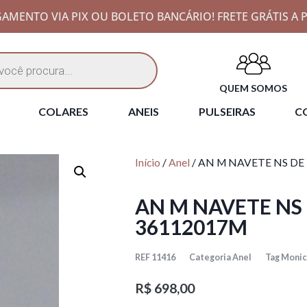
AMENTO VIA PIX OU BOLETO BANCÁRIO! FRETE GRÁTIS A P
QUEM SOMOS
COLARES
ANEIS
PULSEIRAS
CO
Início
/
Anel
/ AN M NAVETE NS DE
AN M NAVETE NS
36112017M
REF
11416
Categoria
Anel
Tag
Monic
R$
698,00