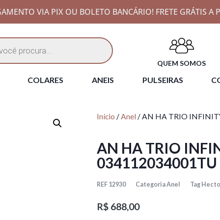
AMENTO VIA PIX OU BOLETO BANCÁRIO! FRETE GRÁTIS A P
QUEM SOMOS
COLARES
ANEIS
PULSEIRAS
CO
Início
/
Anel
/ AN HA TRIO INFINI
AN HA TRIO INFI
034112034001TU
REF
12930
Categoria
Anel
Tag
Hecto
R$
688,00