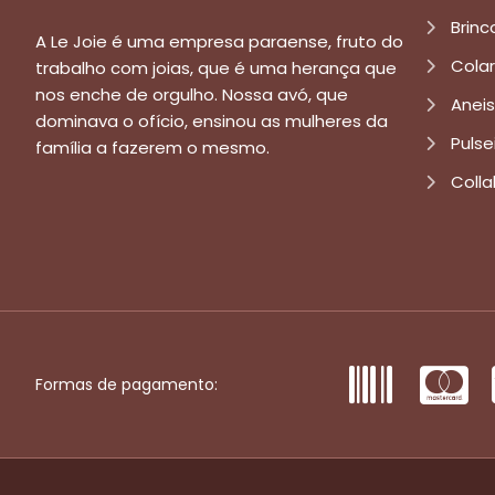
Brinc
A Le Joie é uma empresa paraense, fruto do
Cola
trabalho com joias, que é uma herança que
nos enche de orgulho. Nossa avó, que
Aneis
dominava o ofício, ensinou as mulheres da
Pulse
família a fazerem o mesmo.
Colla
Formas de pagamento: