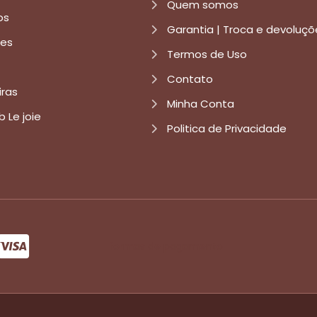
Quem somos
os
Garantia | Troca e devoluçõ
res
Termos de Uso
Contato
iras
Minha Conta
b Le joie
Politica de Privacidade
formas de pagamento