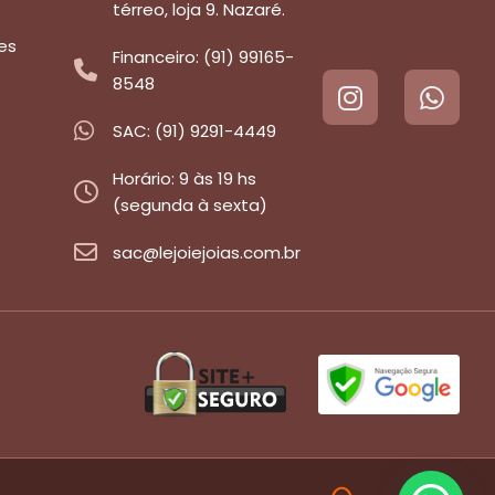
térreo, loja 9. Nazaré.
es
Financeiro: (91) 99165-
8548
SAC: (91) 9291-4449
Horário: 9 às 19 hs
(segunda à sexta)
sac@lejoiejoias.com.br