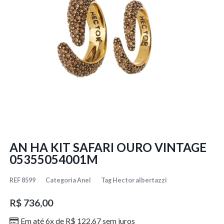
AN HA KIT SAFARI OURO VINTAGE
05355054001M
REF
8599
Categoria
Anel
Tag
Hector albertazzi
R$
736,00
Em até 6x de
R$
122,67
sem juros