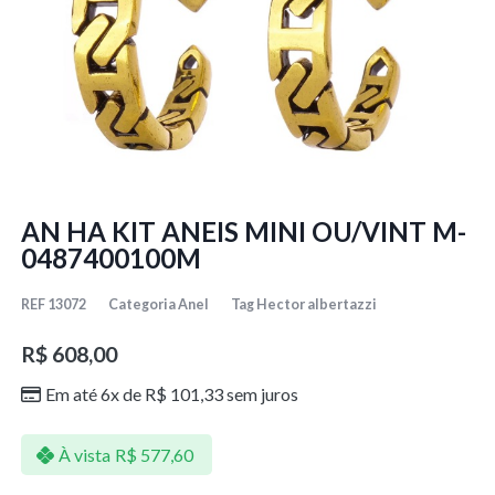
AN HA KIT ANEIS MINI OU/VINT M-
0487400100M
REF
13072
Categoria
Anel
Tag
Hector albertazzi
R$
608,00
Em até 6x de
R$
101,33
sem juros
À vista
R$
577,60