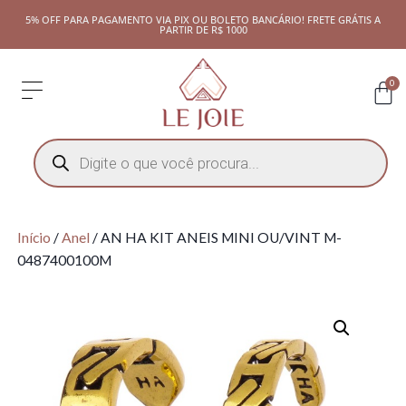
5% OFF PARA PAGAMENTO VIA PIX OU BOLETO BANCÁRIO! FRETE GRÁTIS A
PARTIR DE R$ 1000
0
Início
/
Anel
/ AN HA KIT ANEIS MINI OU/VINT M-
0487400100M