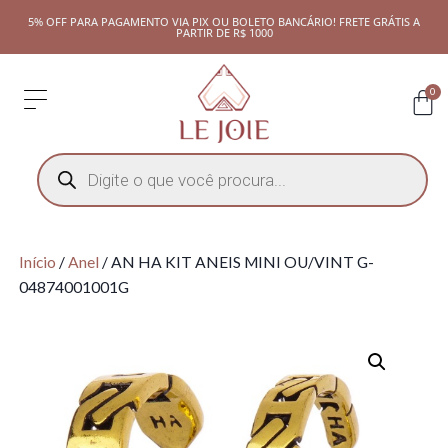
5% OFF PARA PAGAMENTO VIA PIX OU BOLETO BANCÁRIO! FRETE GRÁTIS A
PARTIR DE R$ 1000
0
Início
/
Anel
/ AN HA KIT ANEIS MINI OU/VINT G-
04874001001G