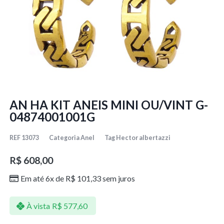
AN HA KIT ANEIS MINI OU/VINT G-
04874001001G
REF
13073
Categoria
Anel
Tag
Hector albertazzi
R$
608,00
Em até 6x de
R$
101,33
sem juros
À vista
R$
577,60