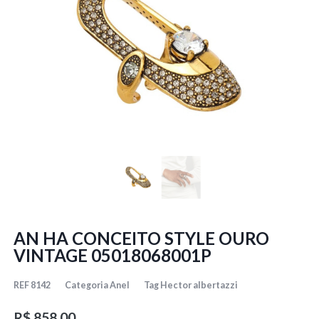
AN HA CONCEITO STYLE OURO
VINTAGE 05018068001P
REF
8142
Categoria
Anel
Tag
Hector albertazzi
R$
858,00