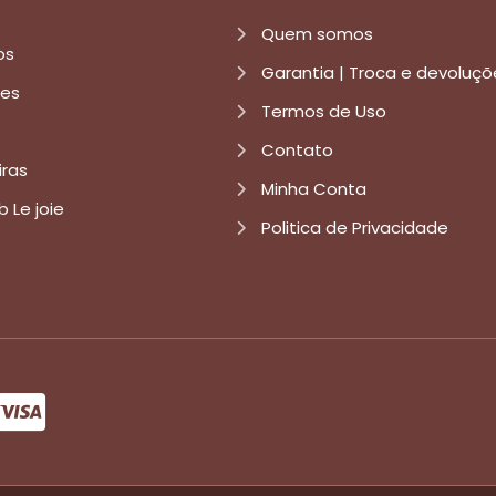
Quem somos
os
Garantia | Troca e devoluçõ
res
Termos de Uso
Contato
iras
Minha Conta
b Le joie
Politica de Privacidade
formas de pagamento