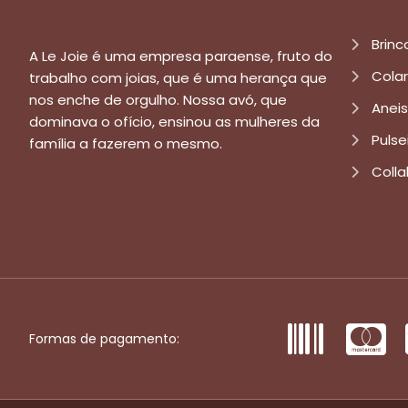
Brinc
A Le Joie é uma empresa paraense, fruto do
Cola
trabalho com joias, que é uma herança que
nos enche de orgulho. Nossa avó, que
Aneis
dominava o ofício, ensinou as mulheres da
Pulse
família a fazerem o mesmo.
Colla
Formas de pagamento: