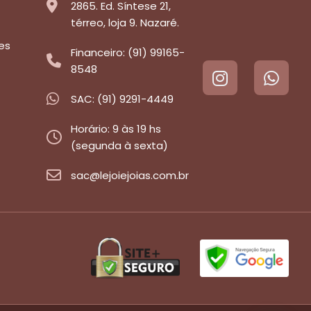
2865. Ed. Síntese 21,
térreo, loja 9. Nazaré.
es
Financeiro: (91) 99165-
8548
SAC: (91) 9291-4449
Horário: 9 às 19 hs
(segunda à sexta)
sac@lejoiejoias.com.br