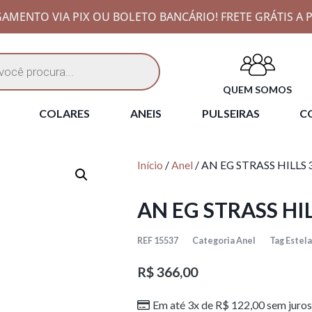
AMENTO VIA PIX OU BOLETO BANCÁRIO! FRETE GRÁTIS A P
QUEM SOMOS
COLARES
ANEIS
PULSEIRAS
CO
Início
/
Anel
/ AN EG STRASS HILLS 
AN EG STRASS HI
REF
15537
Categoria
Anel
Tag
Estela
R$
366,00
Em até 3x de
R$
122,00
sem juros