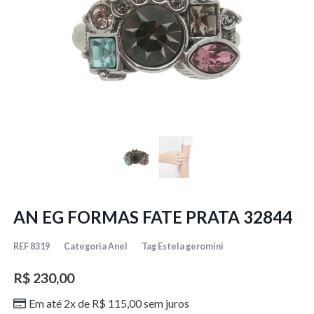
AN EG FORMAS FATE PRATA 32844
REF
8319
Categoria
Anel
Tag
Estela geromini
R$
230,00
Em até 2x de
R$
115,00
sem juros