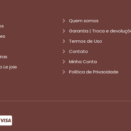
Quem somos
os
Garantia | Troca e devoluçõ
res
Termos de Uso
Contato
iras
Minha Conta
b Le joie
Politica de Privacidade
formas de pagamento