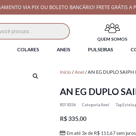
AMENTO VIA PIX OU BOLETO BANCÁRIO! FRETE GRÁTIS A P
QUEM SOMOS
COLARES
ANEIS
PULSEIRAS
CO
Início
/
Anel
/ AN EG DUPLO SAIPH
AN EG DUPLO SAI
REF
8336
Categoria
Anel
Tag
Estela 
R$
335,00
Em até 3x de
R$
111,67
sem juros