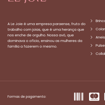
Brinc
A Le Joie é uma empresa paraense, fruto do
Cola
trabalho com joias, que é uma herança que
nos enche de orgulho. Nossa avó, que
Aneis
dominava o ofício, ensinou as mulheres da
Pulse
família a fazerem o mesmo.
Colla
Formas de pagamento: