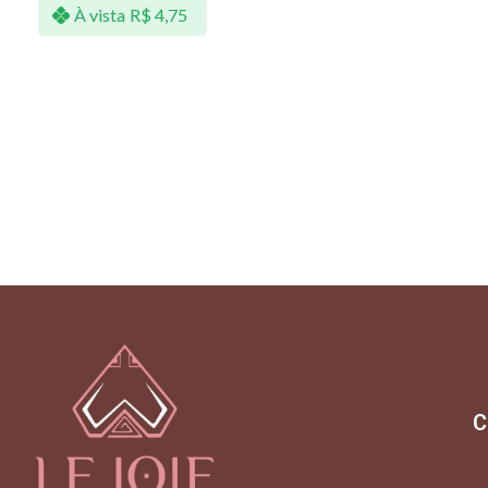
À vista
R$
4,75
C