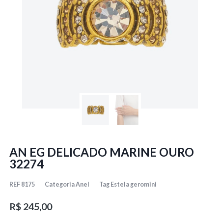
AN EG DELICADO MARINE OURO
32274
REF
8175
Categoria
Anel
Tag
Estela geromini
R$
245,00