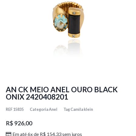
AN CK MEIO ANEL OURO BLACK
ONIX 2420408201
REF
15835
Categoria
Anel
Tag
Camila klein
R$
926,00
Em até 6x de
R$
154,33
sem juros