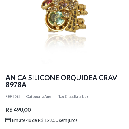
AN CA SILICONE ORQUIDEA CRAV
8978A
REF
8092
Categoria
Anel
Tag
Claudia arbex
R$
490,00
Em até 4x de
R$
122,50
sem juros