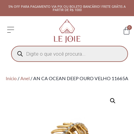
5% OFF PARA PAGAMENTO VIA PIX OU BOLETO BANCÁRIO! FRETE GRÁTIS A
PARTIR DE R$ 1000
0
Início
/
Anel
/ AN CA OCEAN DEEP OURO VELHO 11665A