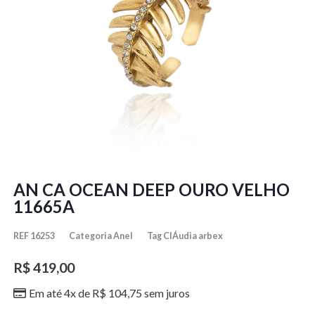
AN CA OCEAN DEEP OURO VELHO
11665A
REF
16253
Categoria
Anel
Tag
ClÁudia arbex
R$
419,00
Em até 4x de
R$
104,75
sem juros