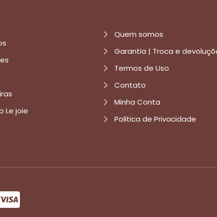
Quem somos
os
Garantia | Troca e devoluçõ
res
Termos de Uso
Contato
iras
Minha Conta
b Le joie
Politica de Privacidade
formas de pagamento