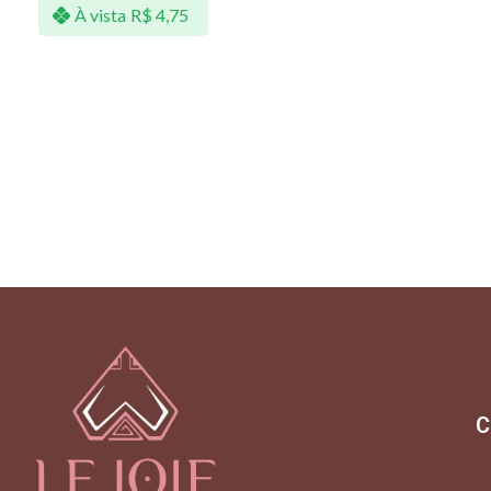
À vista
R$
4,75
C