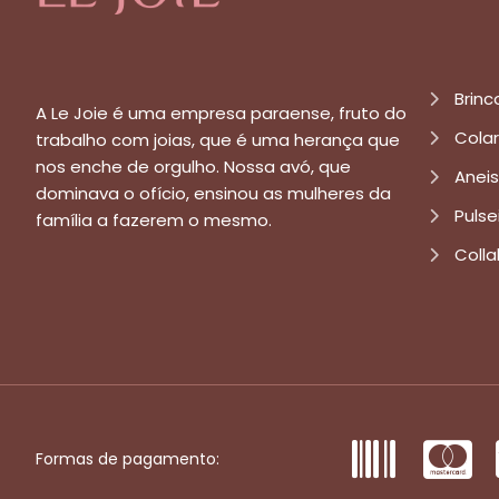
Brinc
A Le Joie é uma empresa paraense, fruto do
Cola
trabalho com joias, que é uma herança que
nos enche de orgulho. Nossa avó, que
Aneis
dominava o ofício, ensinou as mulheres da
Pulse
família a fazerem o mesmo.
Colla
Formas de pagamento: