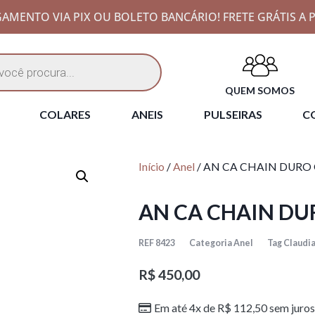
AMENTO VIA PIX OU BOLETO BANCÁRIO! FRETE GRÁTIS A P
QUEM SOMOS
COLARES
ANEIS
PULSEIRAS
CO
Início
/
Anel
/ AN CA CHAIN DURO
AN CA CHAIN DU
REF
8423
Categoria
Anel
Tag
Claudia
R$
450,00
Em até 4x de
R$
112,50
sem juros