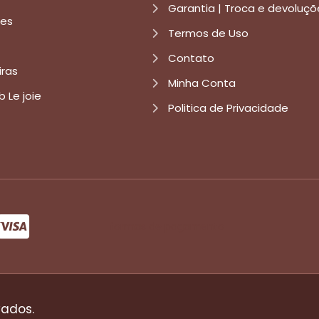
Garantia | Troca e devoluçõ
res
Termos de Uso
Contato
iras
Minha Conta
b Le joie
Politica de Privacidade
formas de pagamento
vados.