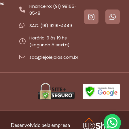
es
Financeiro: (91) 99165-
8548
SAC: (91) 9291-4449
Horário: 9 às 19 hs
(segunda à sexta)
sac@lejoiejoias.com.br
Desenvolvido pela empresa