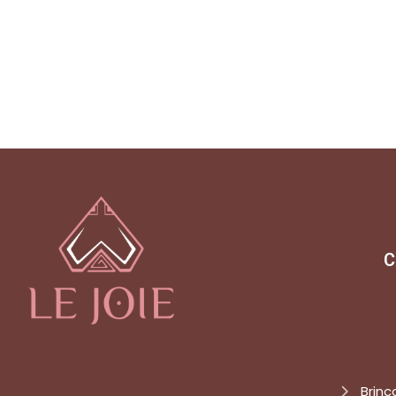
C
Brinc