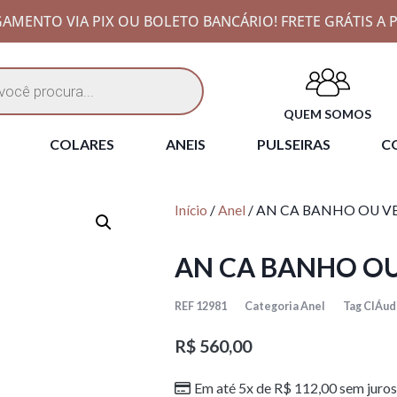
AMENTO VIA PIX OU BOLETO BANCÁRIO! FRETE GRÁTIS A P
QUEM SOMOS
COLARES
ANEIS
PULSEIRAS
CO
Início
/
Anel
/ AN CA BANHO OU V
AN CA BANHO OU
REF
12981
Categoria
Anel
Tag
ClÁud
R$
560,00
Em até 5x de
R$
112,00
sem juros