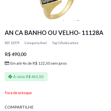
AN CA BANHO OU VELHO- 11128A
REF
12979
Categoria
Anel
Tag
ClÁudia arbex
R$
490,00
Em até 4x de
R$
122,50
sem juros
À vista
R$
465,50
Fora de estoque
COMPARTILHE