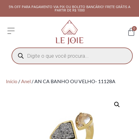
5% OFF PARA PAGAMENTO VIA PIX OU BOLETO BANCÁRIO! FRETE GRÁTIS A
PARTIR DE R$ 1000
0
Início
/
Anel
/ AN CA BANHO OU VELHO- 11128A