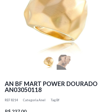
AN BF MART POWER DOURADO
AN03050118
REF
8214
Categoria
Anel
Tag
Bf
R$
237,00