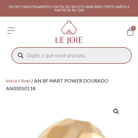
5% OFF PARA PAGAMENTO VIA PIX OU BOLETO BANCÁRIO! FRETE GRÁTIS A
PARTIR DE R$ 1000
0
Início
/
Anel
/ AN BF MART POWER DOURADO
AN03050118