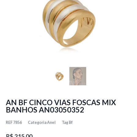
AN BF CINCO VIAS FOSCAS MIX
BANHOS AN03050352
REF
7856
Categoria
Anel
Tag
Bf
R$
215,00