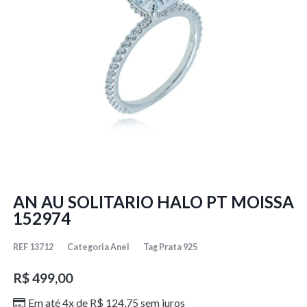
AN AU SOLITARIO HALO PT MOISSA
152974
REF
13712
Categoria
Anel
Tag
Prata 925
R$
499,00
Em até 4x de
R$
124,75
sem juros