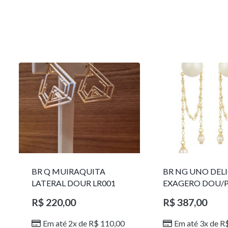
BR Q MUIRAQUITA
BR NG UNO DEL
LATERAL DOUR LR001
EXAGERO DOU/
1785611F
R$
220,00
R$
387,00
Em até 2x de
R$
110,00
Em até 3x de
R