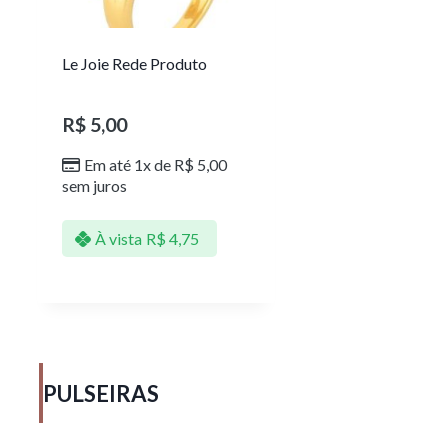
Le Joie Rede Produto
R$
5,00
Em até 1x de
R$
5,00
sem juros
À vista
R$
4,75
PULSEIRAS​