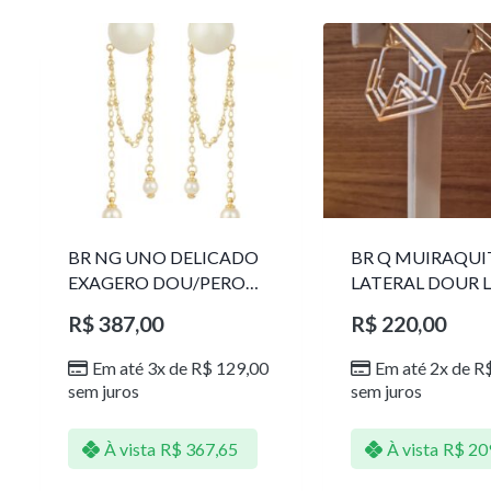
BR NG UNO DELICADO
BR Q MUIRAQUI
EXAGERO DOU/PERO
LATERAL DOUR L
1785611F
R$
387,00
R$
220,00
Em até 3x de
R$
129,00
Em até 2x de
R
sem juros
sem juros
À vista
R$
367,65
À vista
R$
20