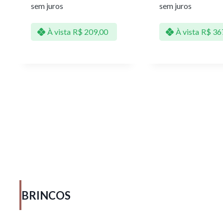
sem juros
sem juros
À vista
R$
209,00
À vista
R$
36
BRINCOS​