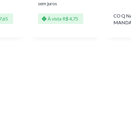
sem juros
CO Q N
7,65
À vista
R$
4,75
MANDA