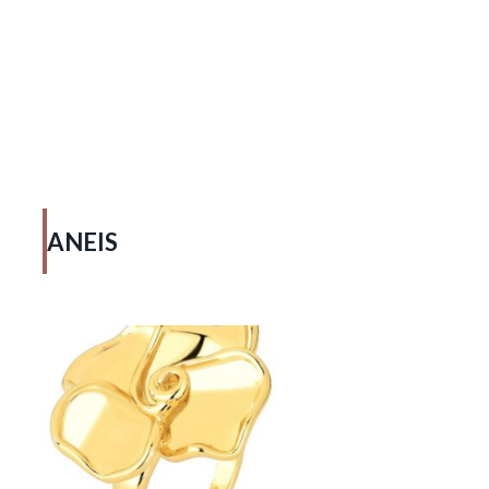
ANEIS​