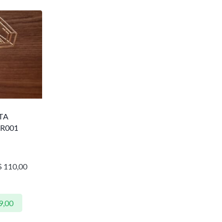
TA
R001
$
110,00
9,00